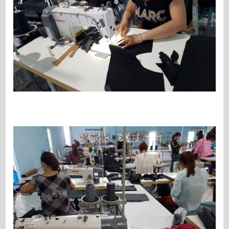
hoặc nếu bạn chưa có ý tưởng gì về mẫu
đồng phục này, chúng tôi sẽ cho bạn tham
khảo một số mẫu đồng phục hót nhất do
chính nhân viên chúng tôi thiết kế. Bạn
hoàn toàn yên tâm nhé.Xưởng may đồng
phục chúng tôi sẽ tiến hành in thử mẫu
đồng phục của bạn, nếu bạn hài lòng chúng
tôi sẽ bắt đầu sản xuất. Dịch vụ nhanh
chóng tiện lợi, bạn sẽ nhận được mẫu áo
thun đồng phục công ty trong thời gian sớm
nhất và được giao hàng miễn phí tận nơi.
Ngoài ra bạn có thể đổi trả miễn phí nếu
như hàng bị lỗi, không đạt yêu cầu.Chúng
tôi luôn có hợp đồng rõ ràng cho bạn, đảm
bảo quyền lợi của đôi bên nên bạn hoàn
toàn có thể yên tâm về dịch vụ may đồng
phục chúng tôi. Nếu như chúng tôi vi phạm
bất kỳ lỗi nào trong hợp đồng, chúng tôi xin
chịu hoàn toàn trách nhiệm, để đảm bảo uy