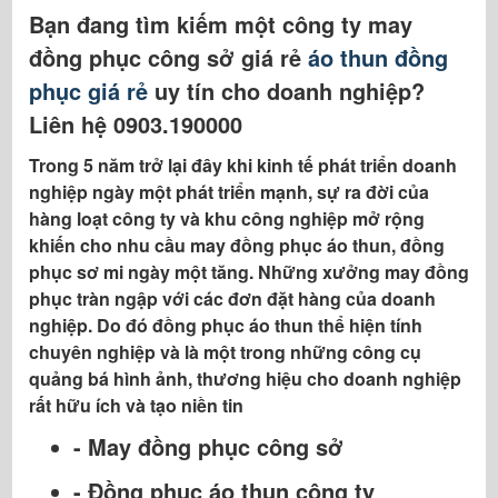
- Đồng phục áo thun công ty
Bạn đang tìm kiếm một công ty may
- Quần áo bảo hộ lao động
đồng phục công sở giá rẻ
áo thun đồng
- Áo sơ mi văn phòng
phục giá rẻ
uy tín cho doanh nghiệp?
- Đồng phục bảo hộ lao động
Liên hệ 0903.190000
- Đồng phục nón kết nón lưỡi trai
Trong 5 năm trở lại đây khi kinh tế phát triển doanh
- Đồng phục quán cafe
nghiệp ngày một phát triển mạnh, sự ra đời của
- Tạp dề
hàng loạt công ty và khu công nghiệp mở rộng
Những mẫu đồng phục chúng tôi đã may
khiến cho nhu cầu may đồng phục áo thun, đồng
tại Đắk Nông
phục sơ mi ngày một tăng. Những xưởng may đồng
phục tràn ngập với các đơn đặt hàng của doanh
Nắm được tâm lý đó của khách hàng, hàng
nghiệp. Do đó đồng phục áo thun thể hiện tính
loạt các công ty may đồng phục trẻ ra đời
chuyên nghiệp và là một trong những công cụ
không ngừng cải tiến mẫu mã, chất lượng
quảng bá hình ảnh, thương hiệu cho doanh nghiệp
để đáp ứng kịp thời nhu cầu của doanh
rất hữu ích và tạo niền tin
nghiệp, và làm hài lòng khách hàng. Trong
những mẫu đồng phục hiện nay, áo thun
- May đồng phục công sở
đồng phục là mặt hàng nóng và đang được
ưa chuộng nhiều nhất bởi tính thoải mái và
- Đồng phục áo thun công ty