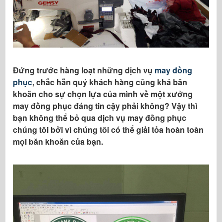
tín và sự hài lòng của bạn.
CÔNG TY CỔ PHẦN ĐỒNG PHỤC SÀI
GÒNVP Thủ Đức: 27/25 Đường Số 8- Kp2 -
Hiệp Bình Chánh ( Sau Chợ Bình Triệu)VP
Cần Thơ: Đường 3/2- Ninh Kiều - Tp.Cần
Đứng trước hàng loạt những dịch vụ
may đồng
Thơ ( Gần ĐH Cần Thơ ) VP Tân Bình: 93
phục
, chắc hẳn quý khách hàng cũng khá băn
Phạm Phú Thứ - Tân Bình - Tp.HCMĐiện
khoăn cho sự chọn lựa của mình về một xưởng
thoại: 0903.190000
may đồng phục đáng tin cậy phải không? Vậy thì
Hotline Doanh Nghiệp: 0903.190000 ( Mr.
bạn không thể bỏ qua dịch vụ may đồng phục
Lam)Hotline HS-SV: 09777.99.247 Email:
chúng tôi bởi vì chúng tôi có thể giải tỏa hoàn toàn
aothun@iblue.vn Hoặc
mọi băn khoăn của bạn.
aolop24h@gmail.com - Website:
www.iblue.vn