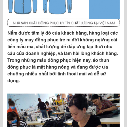
phục làm định hướng chiến lược là vì nhiều
lý do:
Với vị thế luôn đứng vững trong nhiều năm,
chúng tôi cam kết chất lượng của dịch vụ
Nắm được tâm lý đó của khách hàng, hàng loạt các
và chất lượng của những mẫu áo thun đồng
công ty may đồng phục trẻ ra đời không ngừng cải
phục. Với phương châm xem những cái gật
tiến mẫu mã, chất lượng để đáp ứng kịp thời nhu
đầu tươi cười của khách hàng làm thành
cầu của doanh nghiệp, và làm hài lòng khách hàng.
quả lao động, chúng tôi với tất cả sự chân
Trong những mẫu đồng phục hiện nay, áo thun
thành của mình, luôn mong muốn doanh
đồng phục là mặt hàng nóng và đang được ưa
nghiệp bạn ngày một đi lên, thịnh vượng
chuộng nhiều nhất bởi tính thoải mái và dễ sử
hơn vững mạnh hợn, bằng cách mang lại
dụng.
sự thoải mái tối đa cho nhân viên công ty.
Kinh nghiệm may đồng phục nhiều năm
Chúng tôi với kinh nghiệm may đồng phục
nhiều năm, sẽ tư vấn cho bạn chất liệu vải
bạn nên chọn cho mẫu đồng phục của nhân
viên. Và thiết kế theo ý tưởng của bạn,