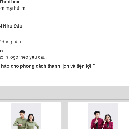
Thoải mái
m mại hút m
ọi Nhu Cầu
ử dụng hàn
ắn
ặc in logo theo yêu cầu.
hảo cho phong cách thanh lịch và tiện lợi!"