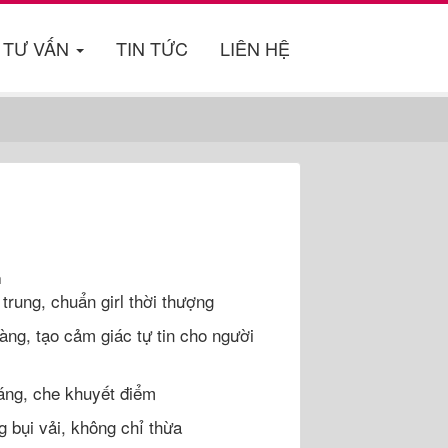
TƯ VẤN
TIN TỨC
LIÊN HỆ
m
 trung, chuẩn girl thời thượng
àng, tạo cảm giác tự tin cho người
áng, che khuyết điểm
 bụi vải, không chỉ thừa