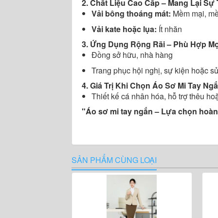
2. Chất Liệu Cao Cấp – Mang Lại Sự 
Vải bông thoáng mát:
Mềm mại, mề
Vải kate hoặc lụa:
Ít nhăn
3. Ứng Dụng Rộng Rãi – Phù Hợp M
Đồng sở hữu, nhà hàng
Trang phục hội nghị, sự kiện hoặc s
4. Giá Trị Khi Chọn Áo Sơ Mi Tay Ng
Thiết kế cá nhân hóa, hỗ trợ thêu ho
"Áo sơ mi tay ngắn – Lựa chọn hoàn 
SẢN PHẨM CÙNG LOẠI