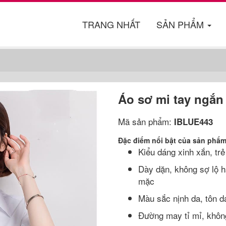
TRANG NHẤT
SẢN PHẨM
Áo sơ mi tay ngắn
Mã sản phẩm:
IBLUE443
Đặc điểm nổi bật của sản phẩ
Kiểu dáng xinh xắn, trẻ
Dày dặn, không sợ lộ h
mặc
Màu sắc nịnh da, tôn d
Đường may tỉ mỉ, không