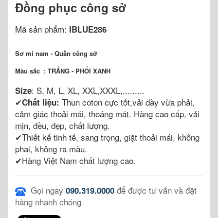
Đồng phục công sở
Mã sản phẩm:
IBLUE286
Sơ mi nam - Quần công sở
Màu sắc
: TRẮNG - PHỐI XANH
: S, M, L, XL, XXL,XXXL,.........
Size
✔
Thun coton cực tốt,vải dày vừa phải,
Chất liệu:
cảm giác thoải mái, thoáng mát. Hàng cao cấp, vải
mịn, đều, đẹp, chất lượng.
✔Thiết kế tinh tế, sang trọng, giặt thoải mái, không
phai, không ra màu.
✔Hàng Việt Nam chất lượng cao.
Gọi ngay
để được tư vấn và đặt
090.319.0000
hàng nhanh chóng