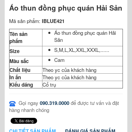
Áo thun đồng phục quán Hải Sản
Mã sản phẩm:
IBLUE421
Áo thun đồng phục quán Hải
Tên sản
Sản
phẩm
S,M,L,XL,XXL,XXXL,......
Size
Cam
Màu sắc
Theo yc của khách hàng
Chất liệu
Theo yc của khách hàng
In ấn
Cổ trụ
Kiểu dáng
Gọi ngay
để được tư vấn và đặt
090.319.0000
hàng nhanh chóng
CHI TIẾT SẢN PHẨM
ĐÁNH GIÁ SẢN PHẨM