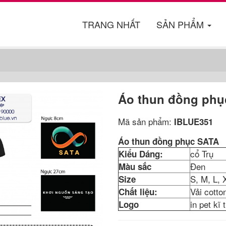
TRANG NHẤT
SẢN PHẨM
Áo thun đồng phụ
Mã sản phẩm:
IBLUE351
Áo thun đồng phục SATA
cổ Trụ
Kiểu Dáng:
Đen
Màu sắc
S, M, L, 
Size
Vải cott
Chất liệu:
in pet kĩ 
Logo