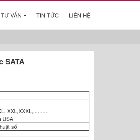
TƯ VẤN
TIN TỨC
LIÊN HỆ
c SATA
XL, XXL,XXXL,.........
on USA
thuật số