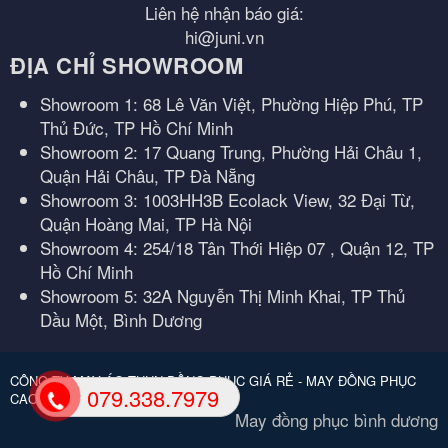
Liên hệ nhận báo giá:
hi@juni.vn
ĐỊA CHỈ SHOWROOM
Showroom 1: 68 Lê Văn Việt, Phường Hiệp Phú, TP
Thủ Đức, TP Hồ Chí Minh
Showroom 2: 17 Quang Trung, Phường Hải Châu 1,
Quận Hải Châu, TP Đà Nẵng
Showroom 3: 1003HH3B Ecolack View, 32 Đại Từ,
Quận Hoàng Mai, TP Hà Nội
Showroom 4: 254/18 Tân Thới Hiệp 07 , Quận 12, TP
Hồ Chí Minh
Showroom 5: 32A Nguyễn Thị Minh Khai, TP Thủ
Dầu Một, Bình Dương
CÔNG TY MAY ÁO THUN ĐỒNG PHỤC GIÁ RẺ - MAY ĐỒNG PHỤC
079.338.7979
CAO CẤP.
May đồng phục bình dương