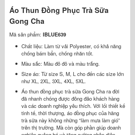
Áo Thun Đồng Phục Trà Sữa
Gong Cha
Mã sản phẩm:
IBLUE639
Chất liệu: Làm từ vải Polyester, có khả năng
chống bám bẩn, chống nhăn tốt.
Màu sắc: Màu đỏ đô và màu trắng.
Size áo: Từ size S, M, L cho đến các size lớn
như XL, 2XL, 3XL, 4XL, 5XL.
Áo thun đồng phục trà sữa Gong Cha ra đời
đã nhanh chóng được đông đảo khách hàng
và các doanh nghiệp yêu thích. Với lối thiết kế
tinh tế, thời thượng, áo đồng phục của hãng
trà sữa này không những “làm mưa làm gió”
trên thị trường. Mà còn góp phần giúp doanh
nghiệp quảng bá và tăng cường nhận diện