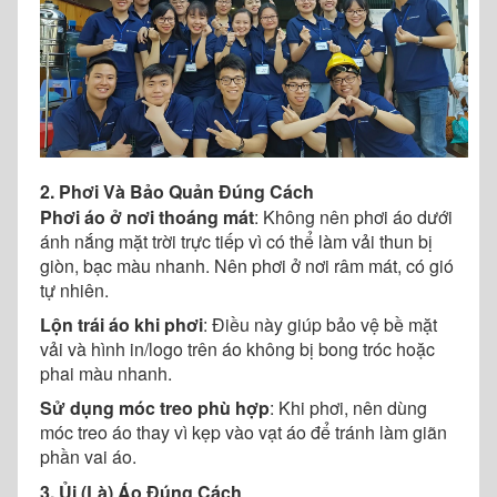
2. Phơi Và Bảo Quản Đúng Cách
Phơi áo ở nơi thoáng mát
: Không nên phơi áo dưới
ánh nắng mặt trời trực tiếp vì có thể làm vải thun bị
giòn, bạc màu nhanh. Nên phơi ở nơi râm mát, có gió
tự nhiên.
Lộn trái áo khi phơi
: Điều này giúp bảo vệ bề mặt
vải và hình in/logo trên áo không bị bong tróc hoặc
phai màu nhanh.
Sử dụng móc treo phù hợp
: Khi phơi, nên dùng
móc treo áo thay vì kẹp vào vạt áo để tránh làm giãn
phần vai áo.
3. Ủi (Là) Áo Đúng Cách