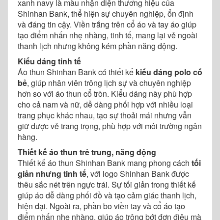
xanh navy là màu nhận diện thương hiệu của
Shinhan Bank, thể hiện sự chuyên nghiệp, ổn định
và đáng tin cậy. Viền trắng trên cổ áo và tay áo giúp
tạo điểm nhấn nhẹ nhàng, tinh tế, mang lại vẻ ngoài
thanh lịch nhưng không kém phần năng động.
Kiểu dáng tinh tế
Áo thun Shinhan Bank có thiết kế
kiểu dáng polo cổ
bẻ
, giúp nhân viên trông lịch sự và chuyên nghiệp
hơn so với áo thun cổ tròn. Kiểu dáng này phù hợp
cho cả nam và nữ, dễ dàng phối hợp với nhiều loại
trang phục khác nhau, tạo sự thoải mái nhưng vẫn
giữ được vẻ trang trọng, phù hợp với môi trường ngân
hàng.
Thiết kế áo thun trẻ trung, năng động
Thiết kế áo thun Shinhan Bank mang phong cách
tối
giản nhưng tinh tế
, với logo Shinhan Bank được
thêu sắc nét trên ngực trái. Sự tối giản trong thiết kế
giúp áo dễ dàng phối đồ và tạo cảm giác thanh lịch,
hiện đại. Ngoài ra, phần bo viền tay và cổ áo tạo
điểm nhấn nhẹ nhàng, giúp áo trông bớt đơn điệu mà