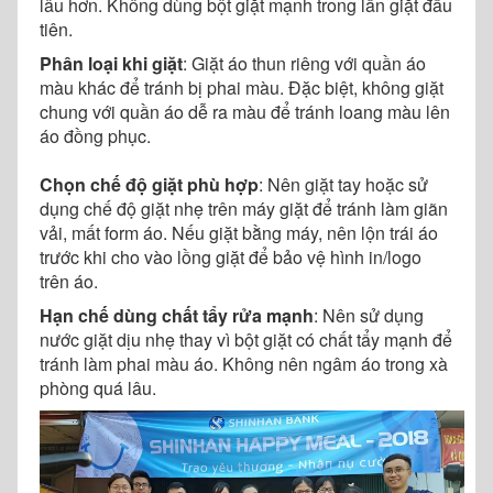
lâu hơn. Không dùng bột giặt mạnh trong lần giặt đầu
tiên.
Phân loại khi giặt
: Giặt áo thun riêng với quần áo
màu khác để tránh bị phai màu. Đặc biệt, không giặt
chung với quần áo dễ ra màu để tránh loang màu lên
áo đồng phục.
Chọn chế độ giặt phù hợp
: Nên giặt tay hoặc sử
dụng chế độ giặt nhẹ trên máy giặt để tránh làm giãn
vải, mất form áo. Nếu giặt bằng máy, nên lộn trái áo
trước khi cho vào lồng giặt để bảo vệ hình in/logo
trên áo.
Hạn chế dùng chất tẩy rửa mạnh
: Nên sử dụng
nước giặt dịu nhẹ thay vì bột giặt có chất tẩy mạnh để
tránh làm phai màu áo. Không nên ngâm áo trong xà
phòng quá lâu.