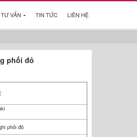
TƯ VẤN
TIN TỨC
LIÊN HỆ
g phối đỏ
E
ải kaki
hi phối đỏ