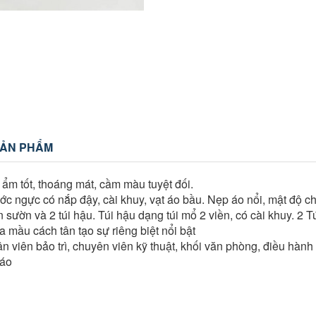
SẢN PHẨM
t ẩm tốt, thoáng mát, cầm màu tuyệt đối.
ước ngực có nắp đậy, cài khuy, vạt áo bầu. Nẹp áo nổi, mật độ 
 sườn và 2 túi hậu. Túi hậu dạng túi mổ 2 viền, có cài khuy. 2 T
mầu cách tân tạo sự riêng biệt nổi bật
ân viên bảo trì, chuyên viên kỹ thuật, khối văn phòng, điều hà
 áo