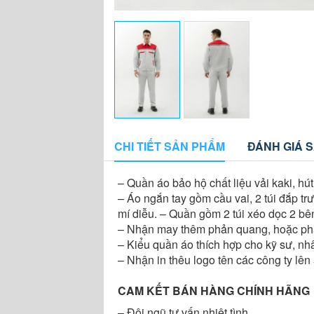
CHI TIẾT SẢN PHẨM
ĐÁNH GIÁ 
– Quần áo bảo hộ chất liệu vải kaki, hú
– Áo ngắn tay gồm cầu vai, 2 túi đắp tr
mí diễu. – Quần gồm 2 túi xéo dọc 2 bên
– Nhận may thêm phản quang, hoặc pha 
– Kiểu quần áo thích hợp cho kỹ sư, nh
– Nhận in thêu logo tên các công ty lên
CAM KẾT BÁN HÀNG CHÍNH HÃNG
– Đội ngũ tư vấn nhiệt tình