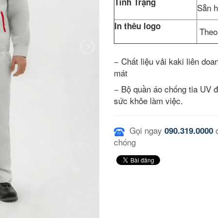
Tình Trạng
Sẵn 
In thêu logo
Theo
− Chất liệu vải kaki liên do
mát
− Bộ quần áo chống tia UV độ
sức khỏe làm việc.
Gọi ngay
đ
090.319.0000
chóng