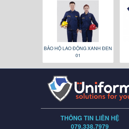
BẢO HỘ LAO ĐỘNG XANH ĐEN
01
THÔNG TIN LIÊN HỆ
079.338.7979