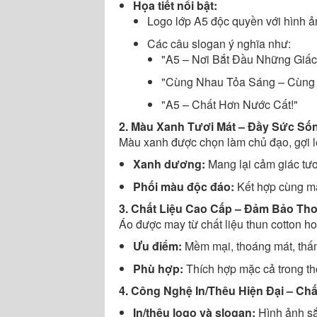
Họa tiết nổi bật:
Logo lớp A5 độc quyền với hình ả
Các câu slogan ý nghĩa như:
"A5 – Nơi Bắt Đầu Những Giấc
"Cùng Nhau Tỏa Sáng – Cùng
"A5 – Chất Hơn Nước Cất!"
2. Màu Xanh Tươi Mát – Đầy Sức Số
Màu xanh được chọn làm chủ đạo, gợi lên
Xanh dương:
Mang lại cảm giác tư
Phối màu độc đáo:
Kết hợp cùng mà
3. Chất Liệu Cao Cấp – Đảm Bảo Tho
Áo được may từ chất liệu thun cotton ho
Ưu điểm:
Mềm mại, thoáng mát, thấm
Phù hợp:
Thích hợp mặc cả trong thờ
4. Công Nghệ In/Thêu Hiện Đại – C
In/thêu logo và slogan:
Hình ảnh sắ