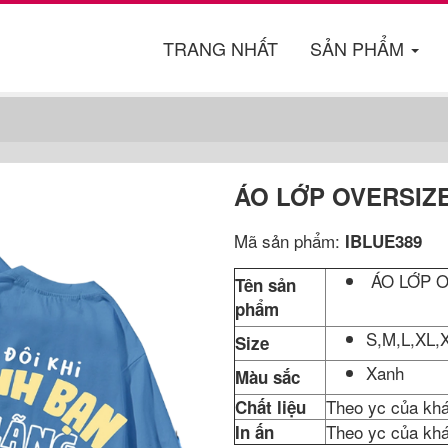
TRANG NHẤT
SẢN PHẨM
ÁO LỚP OVERSIZE
Mã sản phẩm:
IBLUE389
ÁO LỚP 
Tên sản
phẩm
S,M,L,XL,X
Size
Xanh
Màu sắc
Theo yc của kh
Chất liệu
Theo yc của kh
In ấn