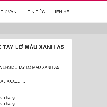
TƯ VẤN
TIN TỨC
LIÊN HỆ
 TAY LỠ MÀU XANH A5
OVERSIZE TAY LỠ MÀU XANH A5
XL,XXXL,......
ách hàng
ách hàng