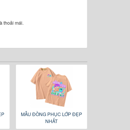
 thoải mái.
ẸP
MẪU ĐỒNG PHỤC LỚP ĐẸP
NHẤT