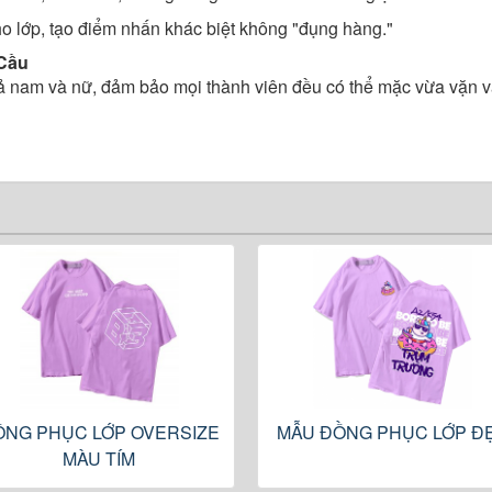
o lớp, tạo điểm nhấn khác biệt không "đụng hàng."
 Cầu
 nam và nữ, đảm bảo mọi thành viên đều có thể mặc vừa vặn và
ỒNG PHỤC LỚP OVERSIZE
MẪU ĐỒNG PHỤC LỚP Đ
MÀU TÍM