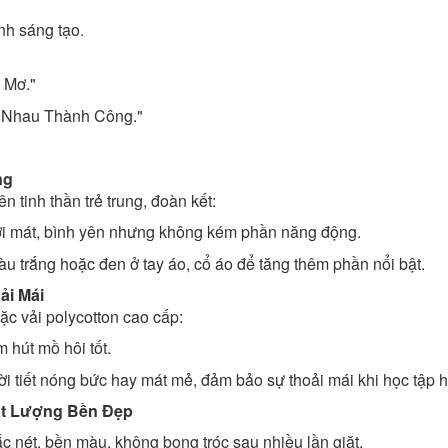
nh sáng tạo.
 Mơ."
 Nhau Thành Công."
ng
 tinh thần trẻ trung, đoàn kết:
ơi mát, bình yên nhưng không kém phần năng động.
u trắng hoặc đen ở tay áo, cổ áo để tăng thêm phần nổi bật.
ải Mái
ặc vải polycotton cao cấp:
 hút mồ hôi tốt.
i tiết nóng bức hay mát mẻ, đảm bảo sự thoải mái khi học tập h
hất Lượng Bền Đẹp
c nét, bền màu, không bong tróc sau nhiều lần giặt.