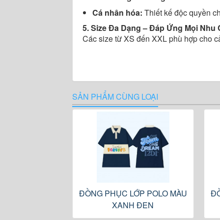
Cá nhân hóa:
Thiết kế độc quyền ch
5. Size Đa Dạng – Đáp Ứng Mọi Nhu
Các size từ XS đến XXL phù hợp cho cả
SẢN PHẨM CÙNG LOẠI
ĐỒNG PHỤC LỚP POLO MÀU
Đ
XANH ĐEN