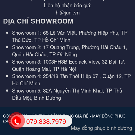
Liên hệ nhận báo giá:
hi@juni.vn
ĐỊA CHỈ SHOWROOM
Showroom 1: 68 Lê Văn Việt, Phường Hiệp Phú, TP
Thủ Đức, TP Hồ Chí Minh
Showroom 2: 17 Quang Trung, Phường Hải Châu 1,
Quận Hải Châu, TP Đà Nẵng
Showroom 3: 1003HH3B Ecolack View, 32 Đại Từ,
Quận Hoàng Mai, TP Hà Nội
Showroom 4: 254/18 Tân Thới Hiệp 07 , Quận 12, TP
Hồ Chí Minh
Showroom 5: 32A Nguyễn Thị Minh Khai, TP Thủ
Dầu Một, Bình Dương
CÔNG TY MAY ÁO THUN ĐỒNG PHỤC GIÁ RẺ - MAY ĐỒNG PHỤC
079.338.7979
CAO CẤP.
May đồng phục bình dương