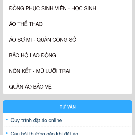
ĐỒNG PHỤC SINH VIÊN - HỌC SINH
ÁO THỂ THAO
ÁO SƠ MI - QUẦN CÔNG SỞ
BẢO HỘ LAO ĐỘNG
NÓN KẾT - MŨ LƯỠI TRAI
QUẦN ÁO BẢO VỆ
TƯ VẤN
Quy trình đặt áo online
Câu hỏi thường gặp khi đặt áo