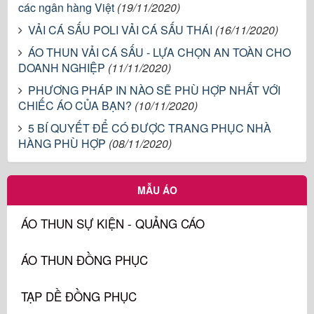
các ngân hàng Việt
(19/11/2020)
VẢI CÁ SẤU POLI VẢI CÁ SẤU THÁI
(16/11/2020)
ÁO THUN VẢI CÁ SẤU - LỰA CHỌN AN TOÀN CHO
DOANH NGHIỆP
(11/11/2020)
PHƯƠNG PHÁP IN NÀO SẼ PHÙ HỢP NHẤT VỚI
CHIẾC ÁO CỦA BẠN?
(10/11/2020)
5 BÍ QUYẾT ĐỂ CÓ ĐƯỢC TRANG PHỤC NHÀ
HÀNG PHÙ HỢP
(08/11/2020)
MẪU ÁO
ÁO THUN SỰ KIỆN - QUẢNG CÁO
ÁO THUN ĐỒNG PHỤC
TẠP DỀ ĐỒNG PHỤC