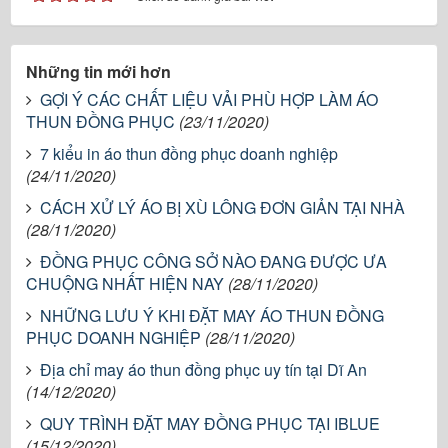
Những tin mới hơn
GỢI Ý CÁC CHẤT LIỆU VẢI PHÙ HỢP LÀM ÁO
THUN ĐỒNG PHỤC
(23/11/2020)
7 kiểu in áo thun đồng phục doanh nghiệp
(24/11/2020)
CÁCH XỬ LÝ ÁO BỊ XÙ LÔNG ĐƠN GIẢN TẠI NHÀ
(28/11/2020)
ĐỒNG PHỤC CÔNG SỞ NÀO ĐANG ĐƯỢC ƯA
CHUỘNG NHẤT HIỆN NAY
(28/11/2020)
NHỮNG LƯU Ý KHI ĐẶT MAY ÁO THUN ĐỒNG
PHỤC DOANH NGHIỆP
(28/11/2020)
Địa chỉ may áo thun đồng phục uy tín tại Dĩ An
(14/12/2020)
QUY TRÌNH ĐẶT MAY ĐỒNG PHỤC TẠI IBLUE
(15/12/2020)