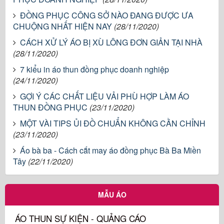
ĐỒNG PHỤC CÔNG SỞ NÀO ĐANG ĐƯỢC ƯA
CHUỘNG NHẤT HIỆN NAY
(28/11/2020)
CÁCH XỬ LÝ ÁO BỊ XÙ LÔNG ĐƠN GIẢN TẠI NHÀ
(28/11/2020)
7 kiểu in áo thun đồng phục doanh nghiệp
(24/11/2020)
GỢI Ý CÁC CHẤT LIỆU VẢI PHÙ HỢP LÀM ÁO
THUN ĐỒNG PHỤC
(23/11/2020)
MỘT VÀI TIPS ỦI ĐỒ CHUẨN KHÔNG CẦN CHỈNH
(23/11/2020)
Áo bà ba - Cách cắt may áo đồng phục Bà Ba Miền
Tây
(22/11/2020)
MẪU ÁO
ÁO THUN SỰ KIỆN - QUẢNG CÁO