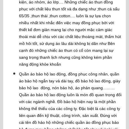
kiện, áo nhóm, áo lớp.... Những chiếc áo thun đồng
phục với chất liệu thun tốt và đa dạng như ;thun cá sấu
65/35 ,thun thái ,thun cotton.... luôn là sự lựa chọn
nhiều nhất khi nhắc đến việc may đồng phục bởi với
thiết kế đơn giản mang lại cho người mặc cảm giác
thoải mái dễ chịu với các chất liệu thoáng mát, thấm hút
mồ hôi tốt, sử dụng áo lâu dài không bị dãn như Bên
cạnh đó những chiếc áo thun có cổ còn mang lại sự
sang trọng thanh lịch nhưng cũng không kém phần
năng động khỏe khoắn
Quần áo bảo hộ lao động, đồng phục công nhân, quần
áo bảo hộ ngắn tay và dài tay, đồ bảo hộ lao động, giày
bảo hộ lao động, nón bảo hộ, áo phản quang………
Quần áo bảo hộ lao động luôn là món đồ quan trọng đối
với các ngành nghề. Đồ bảo hộ hiện nay là một phần
không thể thiếu của các công ty. Đặc biệt là các công ty
liên quan đến kỹ thuật, công trình, sản xuất. Đúng với
cái tên đồ hảo hộ những chiếc quần áo đồng phục bảo