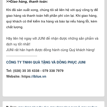
>>Giao hàng, thanh toán:
Khi đã sản xuất xong, chúng tôi sẽ liên hệ với quý công ty để
giao hàng và thanh toán hết phần phí còn lại. Khi giao hàng,
quý khách có thể kiểm tra hàng và báo lại nếu hàng lỗi, kém
chất lượng.
Hãy liên hệ ngay với JUNI để nhận được những sản phẩm và
dịch vụ tốt nhất!
JUNI rất hân hạnh được đồng hành cùng Quý khách hàng!
--------------------------
CÔNG TY TNHH QUÀ TẶNG VÀ ĐỒNG PHỤC JUNI
Tel: (028) 35 35 4338 - 079 338 7979
Website: https
://iblue.vn
may dong phuc thu duc
,
may dong phuc quan 9
,
may ao thun