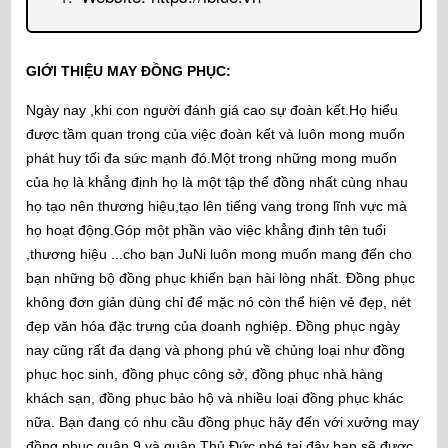
GIỚI THIỆU MAY ĐỒNG PHỤC:
Ngày nay ,khi con người đánh giá cao sự đoàn kết.Họ hiểu
được tầm quan trọng của việc đoàn kết và luôn mong muốn
phát huy tối đa sức mạnh đó.Một trong những mong muốn
của họ là khẳng định họ là một tập thể đồng nhất cùng nhau
họ tạo nên thương hiệu,tạo lên tiếng vang trong lĩnh vực mà
họ hoạt động.Góp một phần vào việc khẳng định tên tuổi
,thương hiệu ...cho bạn JuNi luôn mong muốn mang đến cho
bạn những bộ đồng phục khiến bạn hài lòng nhất. Đồng phục
không đơn giản dùng chỉ để mặc nó còn thể hiện vẻ đẹp, nét
đẹp văn hóa đặc trưng của doanh nghiệp. Đồng phục ngày
nay cũng rất đa dạng và phong phú về chủng loại như đồng
phục học sinh, đồng phục công sở, đồng phục nhà hàng
khách sạn, đồng phục bảo hộ và nhiều loại đồng phục khác
nữa. Bạn đang có nhu cầu đồng phục hãy đến với xưởng may
đồng phục quận 9 và quận Thủ Đức nhé tại đây bạn sẽ được