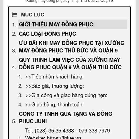
Xưởng may đồng phục uy tín tại Thủ Đức và Quận 9
MỤC LỤC
GIỚI THIỆU MAY ĐỒNG PHỤC:
CÁC LOẠI ĐỒNG PHỤC
ƯU ĐÃI KHI MAY ĐỒNG PHỤC TẠI XƯỞNG
MAY ĐỒNG PHỤC THỦ ĐỨC VÀ QUẬN 9
QUY TRÌNH LÀM VIỆC CỦA XƯỞNG MAY
ĐỒNG PHỤC QUẬN 9 VÀ QUẬN THỦ ĐỨC
>>Tiếp nhận khách hàng:
>>Báo giá, thương lượng:
>>Gia công và giao hàng đúng hẹn:
>>Giao hàng, thanh toán:
CÔNG TY TNHH QUÀ TẶNG VÀ ĐỒNG
PHỤC JUNI
Tel: (028) 35 35 4338 - 079 338 7979
Website: https://iblue.vn