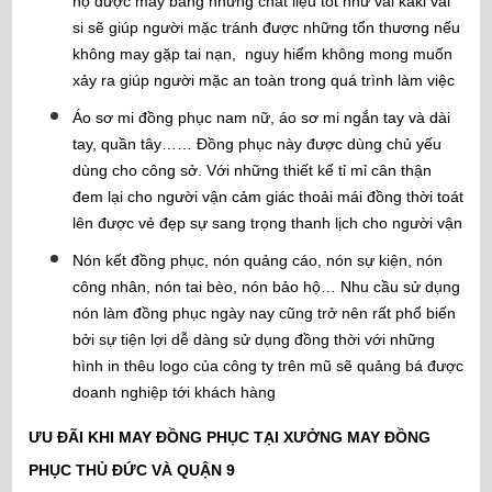
hộ được may bằng những chất liệu tốt như vải kaki vải
si sẽ giúp người mặc tránh được những tổn thương nếu
không may gặp tai nạn, nguy hiểm không mong muốn
xảy ra giúp người mặc an toàn trong quá trình làm việc
Áo sơ mi đồng phục nam nữ, áo sơ mi ngắn tay và dài
tay, quần tây…… Đồng phục này được dùng chủ yếu
dùng cho công sở. Với những thiết kế tỉ mỉ cân thận
đem lại cho người vận cảm giác thoải mái đồng thời toát
lên được vẻ đẹp sự sang trọng thanh lịch cho người vận
Nón kết đồng phục, nón quảng cáo, nón sự kiện, nón
công nhân, nón tai bèo, nón bảo hộ… Nhu cầu sử dụng
nón làm đồng phục ngày nay cũng trở nên rất phổ biến
bởi sự tiện lợi dễ dàng sử dụng đồng thời với những
hình in thêu logo của công ty trên mũ sẽ quảng bá được
doanh nghiệp tới khách hàng
ƯU ĐÃI KHI MAY ĐỒNG PHỤC TẠI XƯỞNG MAY ĐỒNG
PHỤC THỦ ĐỨC VÀ QUẬN 9