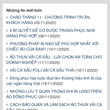
Những tin mới hơn
CHÀO THÁNG 11 - CHƯƠNG TRÌNH TRI ÂN
KHÁCH HÀNG
(05/11/2020)
5 BÍ QUYẾT ĐỂ CÓ ĐƯỢC TRANG PHỤC NHÀ
HÀNG PHÙ HỢP
(08/11/2020)
PHƯƠNG PHÁP IN NÀO SẼ PHÙ HỢP NHẤT VỚI
CHIẾC ÁO CỦA BẠN?
(10/11/2020)
ÁO THUN VẢI CÁ SẤU - LỰA CHỌN AN TOÀN CHO
DOANH NGHIỆP
(11/11/2020)
VẢI CÁ SẤU POLI VẢI CÁ SẤU THÁI
(16/11/2020)
Đồng phục hay cuộc đua làm thương hiệu tinh tế của
các ngân hàng Việt
(19/11/2020)
NHỮNG LƯU Ý QUAN TRỌNG KHI IN LOGO TRÊN
ÁO ĐỒNG PHỤC
(20/11/2020)
CÁCH BẢO QUÁN VÀ LÀM SẠCH ÁO THUN VẢI CÁ
SẤU
(20/11/2020)