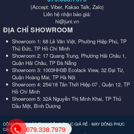
(Accept: Viber, Kakao Talk, Zalo)
Liên hệ nhận báo giá:
hi@juni.vn
ĐỊA CHỈ SHOWROOM
Showroom 1: 68 Lê Văn Việt, Phường Hiệp Phú, TP
Thủ Đức, TP Hồ Chí Minh
Showroom 2: 17 Quang Trung, Phường Hải Châu 1,
Quận Hải Châu, TP Đà Nẵng
Showroom 3: 1003HH3B Ecolack View, 32 Đại Từ,
Quận Hoàng Mai, TP Hà Nội
Showroom 4: 254/18 Tân Thới Hiệp 07 , Quận 12, TP
Hồ Chí Minh
Showroom 5: 32A Nguyễn Thị Minh Khai, TP Thủ
Dầu Một, Bình Dương
CÔNG TY MAY ÁO THUN ĐỒNG PHỤC GIÁ RẺ - MAY ĐỒNG PHỤC
079.338.7979
CAO CẤP.