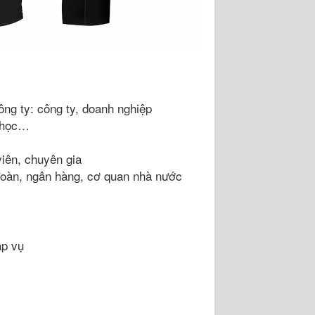
ông ty: công ty, doanh nghiệp
g học…
iên, chuyên gia
đoàn, ngân hàng, cơ quan nhà nước
ạp vụ