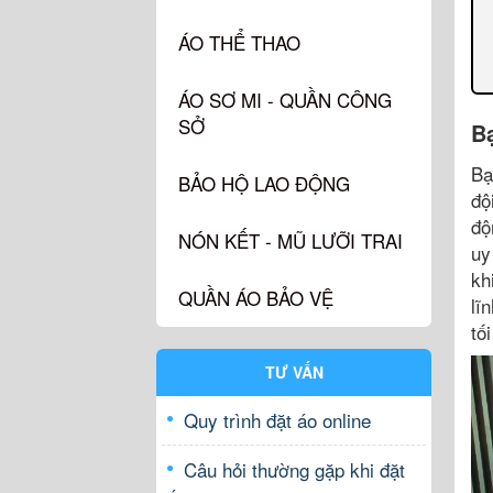
ÁO THỂ THAO
ÁO SƠ MI - QUẦN CÔNG
SỞ
B
Bạ
BẢO HỘ LAO ĐỘNG
độ
độ
NÓN KẾT - MŨ LƯỠI TRAI
uy
kh
QUẦN ÁO BẢO VỆ
lĩ
tố
TƯ VẤN
Quy trình đặt áo online
Câu hỏi thường gặp khi đặt