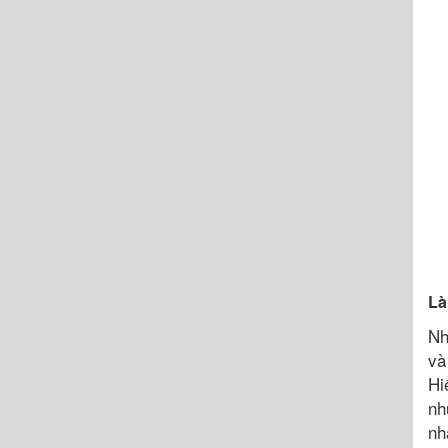
Là
Nh
và
Hi
nh
nh