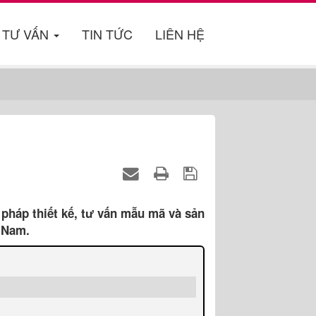
TƯ VẤN
TIN TỨC
LIÊN HỆ
pháp thiết kế, tư vấn mẫu mã và sản
t Nam.