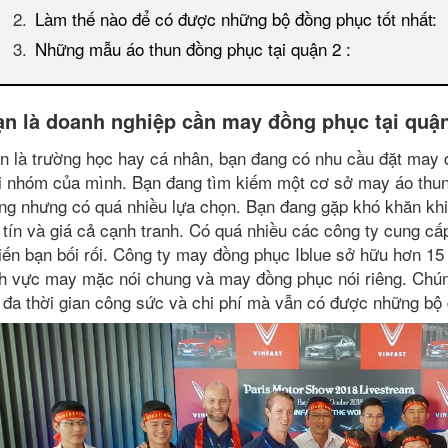
Làm thế nào để có được những bộ đồng phục tốt nhất:
Những mẫu áo thun đồng phục tại quận 2 :
ạn là doanh nghiệp cần
may đồng phục tại quậ
n là trường học hay cá nhân, bạn đang có nhu cầu đặt may 
i nhóm của mình. Bạn đang tìm kiếm một cơ sở may áo thun
ng nhưng có quá nhiều lựa chọn. Bạn đang gặp khó khăn kh
 tín và giá cả cạnh tranh. Có quá nhiều các công ty cung 
iến bạn bối rối. Công ty may đồng phục Iblue sở hữu hơn 15
nh vực may mặc nói chung và may đồng phục nói riêng. Chúng
i đa thời gian công sức và chi phí mà vẫn có được những bộ