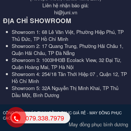
Liên hệ nhận báo giá:
hi@juni.vn
ĐỊA CHỈ SHOWROOM
Showroom 1: 68 Lê Văn Việt, Phường Hiệp Phú, TP
Thủ Đức, TP Hồ Chí Minh
Showroom 2: 17 Quang Trung, Phường Hải Châu 1,
Quận Hải Châu, TP Đà Nẵng
Showroom 3: 1003HH3B Ecolack View, 32 Đại Từ,
Quận Hoàng Mai, TP Hà Nội
Showroom 4: 254/18 Tân Thới Hiệp 07 , Quận 12, TP
Hồ Chí Minh
Showroom 5: 32A Nguyễn Thị Minh Khai, TP Thủ
Dầu Một, Bình Dương
CÔNG TY MAY ÁO THUN ĐỒNG PHỤC GIÁ RẺ - MAY ĐỒNG PHỤC
079.338.7979
CAO CẤP.
May đồng phục bình dương