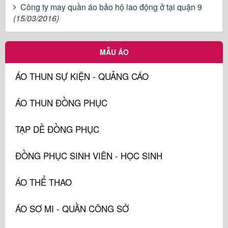
Công ty may quần áo bảo hộ lao động ở tại quận 9
(15/03/2016)
MẪU ÁO
ÁO THUN SỰ KIỆN - QUẢNG CÁO
ÁO THUN ĐỒNG PHỤC
TẠP DỀ ĐỒNG PHỤC
ĐỒNG PHỤC SINH VIÊN - HỌC SINH
ÁO THỂ THAO
ÁO SƠ MI - QUẦN CÔNG SỞ