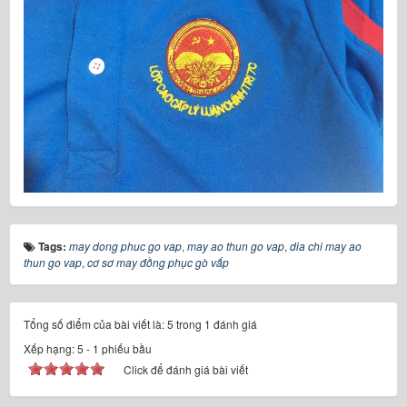
Tags:
may dong phuc go vap
,
may ao thun go vap
,
dia chi may ao
thun go vap
,
cơ sơ may đồng phục gò vấp
Tổng số điểm của bài viết là: 5 trong 1 đánh giá
Xếp hạng:
5
-
1
phiếu bầu
Click để đánh giá bài viết