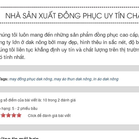
úng tôi luôn mang đến những sản phẩm đồng phục cao cấp,
ng ty lớn ở dak nông bởi may đẹp, hình thêu in sắc nét, độ bề
úng tôi liên tục khẳng định uy tín và chất lượng trên thị tr
ó tính nhất.
Tags:
may đồng phục dak nông
,
may áo thun dak nông
,
in áo dak nông
g số điểm của bài viết là: 10 trong 2 đánh giá
 hạng:
5
-
2
phiếu bầu
Click để đánh giá bài viết
ững tin mới hơn