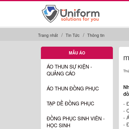
Trang nhất
Tin Tức
Thông tin
MẪU ÁO
m
ÁO THUN SỰ KIỆN -
Thứ
QUẢNG CÁO
Nh
ÁO THUN ĐỒNG PHỤC
đồ
TẠP DỀ ĐỒNG PHỤC
- 
- 
- 
ĐỒNG PHỤC SINH VIÊN -
- 
HỌC SINH